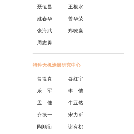
聂恒昌
王根水
姚春华
曾华荣
张海武
郑嘹赢
周志勇
特种无机涂层研究中心
曹韫真
谷红宇
乐军
李恺
孟佳
牛亚然
齐振一
宋力昕
陶顺衍
谢有桃