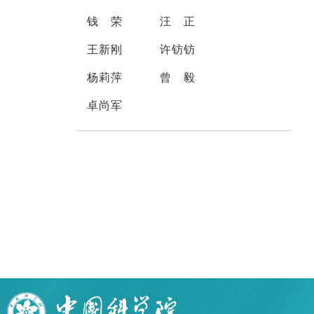
钱荣
汪正
王新刚
许钫钫
杨莉萍
曾毅
卓尚军