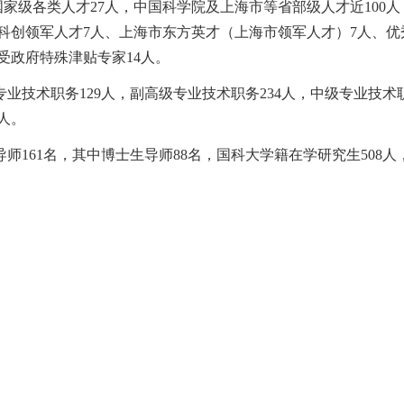
国家级各类人才
27
人，中国科学院及上海市等省部级人才近
100
人
科创领军人才
7
人、上海市东方英才（上海市领军人才）
7
人、优
受政府特殊津贴专家
14
人。
专业技术职务
129
人，副高级专业技术职务
234
人，
中级专业技术
人。
导师
161
名，其中博士生导师
88
名，国科大学籍在学研究生
508
人