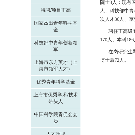
院士
3
人；现有
特聘/项目正高
人、科技部中青
次人才
36
人、享
国家杰出青年科学基
金
聘任正高级
170
人、本科
186
科技部中青年创新领
军
在岗研究生
博士后
72
人。
上海市东方英才（上
海市领军人才）
优秀青年科学基金
上海市优秀学术/技术
带头人
中国科学院青促会会
员
人才招聘