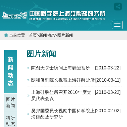
Togg
navi
当前位置：
首页
>
新闻动态
>
图片新闻
图片新闻
新
闻
陈创天院士访问上海硅酸盐所
[2010-03-22]
动
阴和俊副院长视察上海硅酸盐所
[2010-03-11]
态
上海硅酸盐所召开2010年度党
[2010-03-22]
员代表会议
图片
新闻
吴邦国委员长视察中国科学院上
[2010-02-02]
海硅酸盐研究所
科研
动态