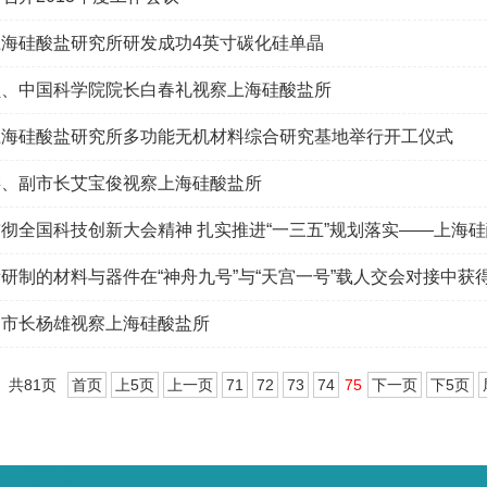
海硅酸盐研究所研发成功4英寸碳化硅单晶
员、中国科学院院长白春礼视察上海硅酸盐所
上海硅酸盐研究所多功能无机材料综合研究基地举行开工仪式
委、副市长艾宝俊视察上海硅酸盐所
科技创新大会精神 扎实推进“一三五”规划落实——上海硅酸盐所举行城市建筑绿色能源集成创新示
研制的材料与器件在“神舟九号”与“天宫一号”载人交会对接中获
副市长杨雄视察上海硅酸盐所
共81页
首页
上5页
上一页
71
72
73
74
75
下一页
下5页