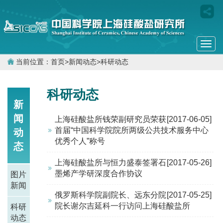
Togg
navi
当前位置：
首页
>
新闻动态
>
科研动态
科研动态
新
闻
上海硅酸盐所钱荣副研究员荣获
[2017-06-05]
首届“中国科学院院所两级公共技术服务中心
动
优秀个人”称号
态
上海硅酸盐所与恒力盛泰签署石
[2017-05-26]
墨烯产学研深度合作协议
图片
新闻
俄罗斯科学院副院长、远东分院
[2017-05-25]
院长谢尔吉延科一行访问上海硅酸盐所
科研
动态