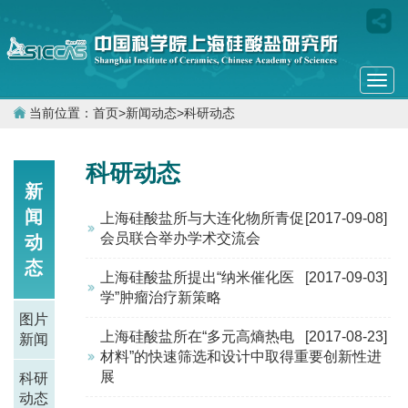
Togg
navi
当前位置：
首页
>
新闻动态
>
科研动态
科研动态
新
闻
上海硅酸盐所与大连化物所青促
[2017-09-08]
会员联合举办学术交流会
动
态
上海硅酸盐所提出“纳米催化医
[2017-09-03]
学”肿瘤治疗新策略
图片
上海硅酸盐所在“多元高熵热电
[2017-08-23]
新闻
材料”的快速筛选和设计中取得重要创新性进
展
科研
动态