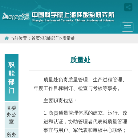
Togg
navi
当前位置：
首页
>
职能部门
>
质量处
质量处
职
能
质量处负责质量管理、生产过程管理、
部
年度工作目标制订、检查与考核等事务。
门
主要职责包括：
党委
负责质量管理体系的建立、运行、改
办公
室
进和认证，协助管理者代表就质量管理
事宜与用户、军代表和审核中心联络；
所办