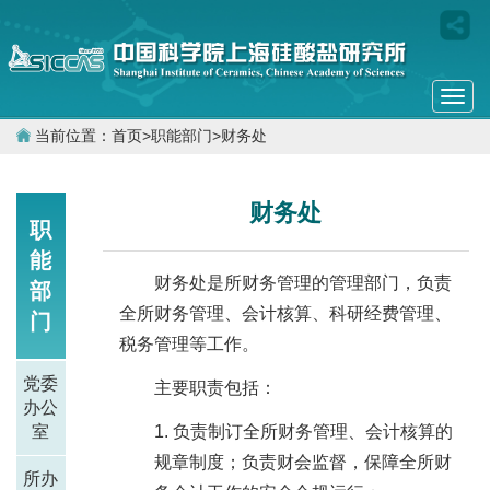
Togg
navi
当前位置：
首页
>
职能部门
>
财务处
财务处
职
能
财务处是所财务管理的管理部门，负责
部
全所财务管理、会计核算、科研经费管理、
门
税务管理等工作。
党委
主要职责包括：
办公
室
负责制订全所财务管理、会计核算的
规章制度；负责财会监督，保障全所财
所办