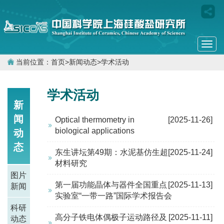
Togg
navi
当前位置：
首页
>
新闻动态
>
学术活动
学术活动
新
闻
Optical thermometry in
[2025-11-26]
biological applications
动
态
东生讲坛第49期：水泥基仿生超
[2025-11-24]
材料研究
图片
第一届功能晶体与器件全国重点
[2025-11-13]
新闻
实验室“一带一路”国际学术报告会
科研
高分子铁电体偶极子运动路径及
[2025-11-11]
动态