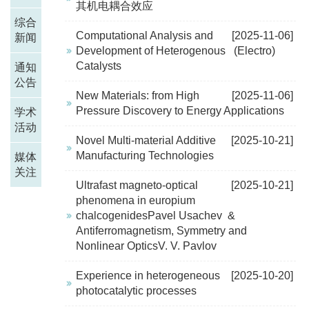
其机电耦合效应
综合
Computational Analysis and
[2025-11-06]
新闻
Development of Heterogenous (Electro)
Catalysts
通知
公告
New Materials: from High
[2025-11-06]
Pressure Discovery to Energy Applications
学术
活动
Novel Multi-material Additive
[2025-10-21]
Manufacturing Technologies
媒体
关注
Ultrafast magneto-optical
[2025-10-21]
phenomena in europium
chalcogenidesPavel Usachev &
Antiferromagnetism, Symmetry and
Nonlinear OpticsV. V. Pavlov
Experience in heterogeneous
[2025-10-20]
photocatalytic processes