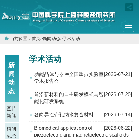
Togg
navi
当前位置：
首页
>
新闻动态
>
学术活动
学术活动
新
闻
功能晶体与器件全国重点实验室
[2026-07-21]
学术报告会
动
态
前沿新材料的自主研发模式与智
[2026-07-20]
能化研发系统
图片
各向异性介孔纳米复合材料
[2026-07-14]
新闻
Biomedical applications of
[2026-06-22]
科研
piezoelectric and magnetoelectric scaffolds
动态