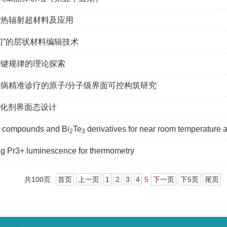
能热辐射超材料及应用
刀”的层状材料编辑技术
成键规律的理论探索
病精准诊疗的原子/分子级界面可控构筑研究
化剂界面态设计
 compounds and Bi
Te
derivatives for near room temperature a
2
3
g Pr3+ luminescence for thermometry
共100页
首页
上一页
1
2
3
4
5
下一页
下5页
尾页