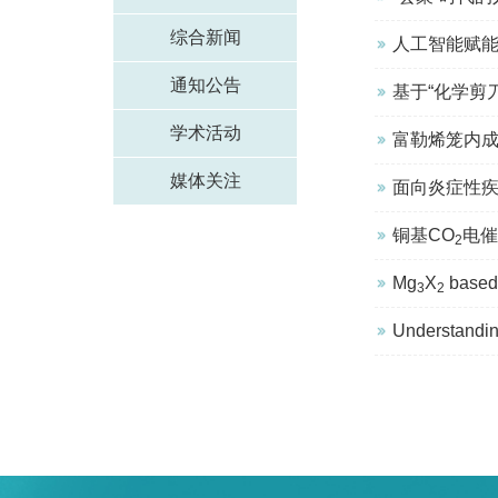
综合新闻
人工智能赋
通知公告
基于“化学剪
学术活动
富勒烯笼内
媒体关注
面向炎症性疾
铜基CO
电催
2
Mg
X
based
3
2
Understandin