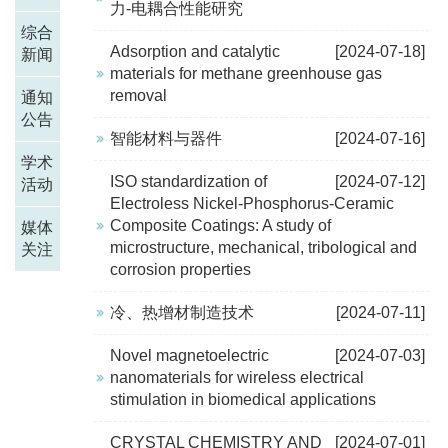
力-电耦合性能研究
综合
Adsorption and catalytic
[2024-07-18]
新闻
materials for methane greenhouse gas
removal
通知
公告
智能材料与器件
[2024-07-16]
学术
ISO standardization of
[2024-07-12]
活动
Electroless Nickel-Phosphorus-Ceramic
Composite Coatings: A study of
媒体
microstructure, mechanical, tribological and
关注
corrosion properties
冷、热增材制造技术
[2024-07-11]
Novel magnetoelectric
[2024-07-03]
nanomaterials for wireless electrical
stimulation in biomedical applications
CRYSTAL CHEMISTRY AND
[2024-07-01]