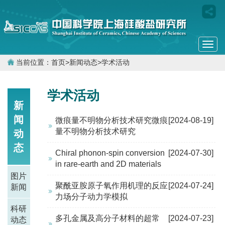
Togg
navi
当前位置：
首页
>
新闻动态
>
学术活动
学术活动
新
闻
微痕量不明物分析技术研究微痕
[2024-08-19]
量不明物分析技术研究
动
态
Chiral phonon-spin conversion
[2024-07-30]
in rare-earth and 2D materials
图片
聚酰亚胺原子氧作用机理的反应
[2024-07-24]
新闻
力场分子动力学模拟
科研
多孔金属及高分子材料的超常
[2024-07-23]
动态