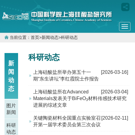
Togg
navi
当前位置：
首页
>
新闻动态
>
科研动态
科研动态
新
闻
上海硅酸盐所举办第五十一
[2026-03-16]
期“东生讲坛”李红霞院士作报告
动
态
上海硅酸盐所在Advanced
[2026-03-04]
Materials发表关于BiFeO
材料传感技术研究
3
进展的综述文章
图片
新闻
关键陶瓷材料全国重点实验室召
[2026-02-11]
开第一届学术委员会第三次会议
科研
动态