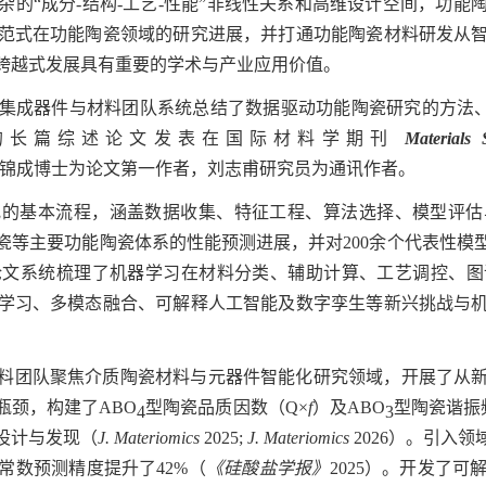
杂的“成分
-
结构
-
工艺
-
性能”非线性关系和高维设计空间，功能
范式在功能陶瓷领域的研究进展，并打通功能陶瓷材料研发从
跨越式发展具有重要的学术与产业应用价值。
集成器件与材料团队系统总结了数据驱动功能陶瓷研究的方法、
的长篇综述论文发表在国际材料学期刊
Materials
锦成博士为论文第一作者，刘志甫研究员为通讯作者。
究的基本流程，涵盖数据收集、特征工程、算法选择、模型评估
瓷等主要功能陶瓷体系的性能预测进展，并对
200
余个代表性模
论文系统梳理了机器学习在材料分类、辅助计算、工艺调控、图
学习、多模态融合、可解释人工智能及数字孪生等新兴挑战与
料团队聚焦介质陶瓷材料与元器件智能化研究领域，开展了从
瓶颈，构建了
ABO
型陶瓷品质因数（
Q×
f
）及
ABO
型陶瓷谐振
4
3
设计与发现（
J. Materiomics
2025;
J. Materiomics
2026
）。引入领
常数预测精度提升了
42%
（
《硅酸盐学报》
2025
）。开发了可