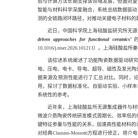
验与计算方法长期支撑该领域发展，但面对复
智能与材料科学深度融合，系统总结数据驱动
测的全链路闭环路径，对推动关键电子材料的
近日，中国科学院上海硅酸盐研究所无源
driven approaches for functional ceramics
”
10.1016/j.mser.2026.101213
）。上海硅酸盐所秦
该综述系统阐述了功能陶瓷数据驱动研
电、压电、电卡、导电、超导、磁性及发光陶
据来源及预测性能进行了汇总对比。同时，
用，探讨了数据标准化、自驱动实验、小样本
系统性的参考。
近年来，上海硅酸盐所无源集成器件与材
微波介质陶瓷传统研发模式周期长、效率低的
键特征参量与性能的关系，加速高性能材料的
对经典
Clausius-Mossotti
方程进行修正，将介电