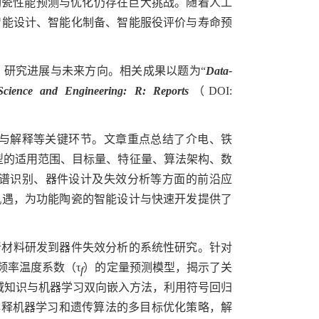
陶瓷性能预测与优化仍存在巨大挑战。随着人工
智能设计、智能化制备、智能服役评价与寿命预
研究进展与未来方向。相关成果以题为“
Data-
 Science and Engineering: R: Reports
（
DOI:
与解释等关键环节。文章重点总结了介电、铁
型的适用范围、目标量、特征量、算法架构、数
谱识别、器件设计及失效分析等方面的前沿应
机遇，为功能陶瓷的智能设计与快速开发提供了
新材料研发到器件失效分析的系统性研究。针对
频率温度系数（
τ
）的定量预测模型，揭示了关
f
域知识与机器学习双向嵌入方法，利用符号回归
解释机器学习和遗传算法的多目标优化策略，解