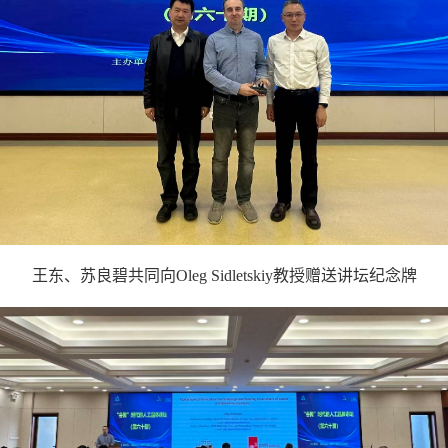
王东、苏良碧共同向
Oleg Sidletskiy
教授赠送讲坛纪念牌