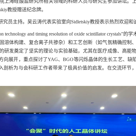
院上海硅酸盐研究所相关领域的科研人员与研究生参加讲坛。
skiy
教授
赠送纪念牌。
研究员主持。吴云涛代表实验室向
Sidletskiy
教授
表示热烈欢迎和
on technology and timing resolution of oxide scintillator crystals”
的学
固溶体构建、复合离子共掺杂
）和工艺创新（
如气氛精确控制
的研发奠定了坚实的理论与实验基础，尤其在医疗成像、高能
方向展开，重点探讨了
YAG
、
BGO
等闪烁晶体的生长工艺、缺
入剖析为与会科研工作者带来了极具价值的启发
。在交流环节