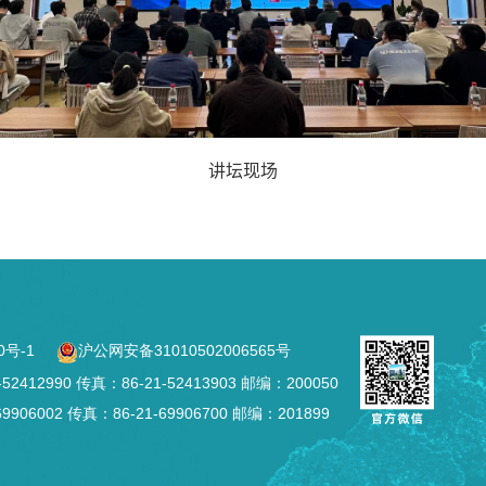
讲坛现场
0号-1
沪公网安备31010502006565号
2990 传真：86-21-52413903 邮编：200050
002 传真：86-21-69906700 邮编：201899