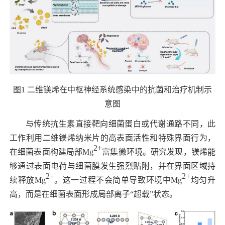
图
1
二维镁烯在中枢神经系统感染中的抗菌和治疗机制示
意图
与传统抗生素直接靶向细菌蛋白或代谢通路不同，此
工作利用二维镁烯纳米片的高表面活性和特殊界面行为，
2+
在细菌表面构建局部
Mg
富集微环境。研究发现，镁烯能
够通过表面电荷与细菌膜发生强烈贴附，并在界面区域持
2+
2+
续释放
Mg
。这一过程不会简单导致环境中
Mg
均匀升
高，而是在细菌表面形成局部离子“超载”状态。