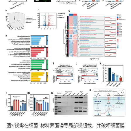
图
3
镁烯在细菌–材料界面诱导局部镁超载，并破坏细菌膜