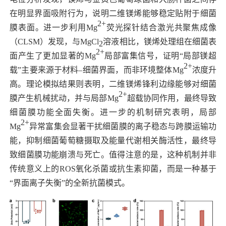
在明显界面吸附行为，说明二维镁烯能够稳定贴附于细菌
2+
膜表面。进一步利用
Mg
荧光探针结合激光共聚焦成像
（
CLSM
）发现，与
MgCl
溶液相比，镁烯处理组在细菌表
2
2+
面产生了更加显著的
Mg
局部富集信号，证明“局部镁超
2+
载”主要来源于材料–细菌界面，而非环境整体
Mg
浓度升
高。理论模拟结果则表明，二维镁烯锋利边缘能够对细菌
2+
膜产生机械扰动，并与局部
Mg
超载协同作用，最终导致
细菌膜功能全面失衡。进一步的机制研究表明，局部
2+
Mg
异常富集会显著干扰细菌膜的离子稳态与跨膜运输功
能，抑制细菌葡萄糖摄取及能量代谢相关酶活性，最终导
致细菌膜功能崩溃与死亡。值得注意的是，这种机制并非
传统意义上的
ROS
氧化杀菌或抗生素抑菌，而是一种基于
“界面离子失衡”的全新抗菌模式。