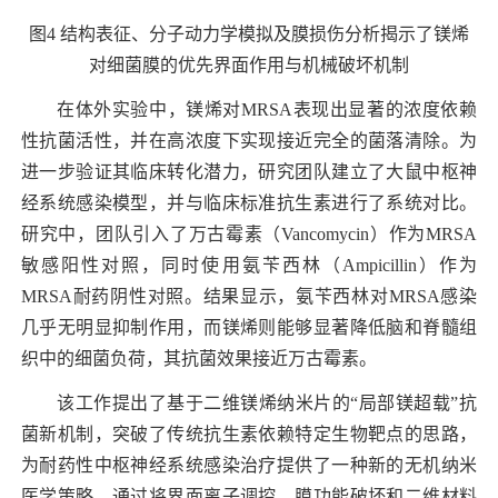
图
4
结构表征、分子动力学模拟及膜损伤分析揭示了镁烯
对细菌膜的优先界面作用与机械破坏机制
在体外实验中，镁烯对
MRSA
表现出显著的浓度依赖
性抗菌活性，并在高浓度下实现接近完全的菌落清除。为
进一步验证其临床转化潜力，研究团队建立了大鼠中枢神
经系统感染模型，并与临床标准抗生素进行了系统对比。
研究中，团队引入了万古霉素（
Vancomycin
）作为
MRSA
敏感阳性对照，同时使用氨苄西林（
Ampicillin
）作为
MRSA
耐药阴性对照。结果显示，氨苄西林对
MRSA
感染
几乎无明显抑制作用，而镁烯则能够显著降低脑和脊髓组
织中的细菌负荷，其抗菌效果接近万古霉素。
该工作提出了基于二维镁烯纳米片的“局部镁超载”抗
菌新机制，突破了传统抗生素依赖特定生物靶点的思路，
为耐药性中枢神经系统感染治疗提供了一种新的无机纳米
医学策略。通过将界面离子调控、膜功能破坏和二维材料