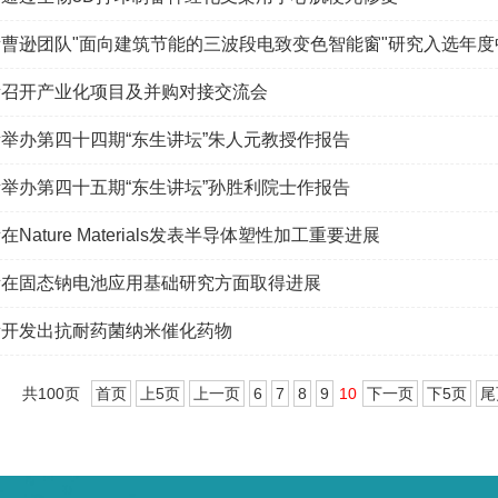
曹逊团队"面向建筑节能的三波段电致变色智能窗"研究入选年
所召开产业化项目及并购对接交流会
举办第四十四期“东生讲坛”朱人元教授作报告
举办第四十五期“东生讲坛”孙胜利院士作报告
Nature Materials发表半导体塑性加工重要进展
所在固态钠电池应用基础研究方面取得进展
所开发出抗耐药菌纳米催化药物
共100页
首页
上5页
上一页
6
7
8
9
10
下一页
下5页
尾