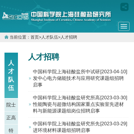
Togg
navi
当前位置：
首页
>
人才队伍
>
人才招聘
人才招聘
人
才
中国科学院上海硅酸盐所中试研
[2023-04-10]
发中心电力储能技术与应用研究课题组招聘
队
启事
伍
中国科学院上海硅酸盐研究所高
[2023-03-30]
性能陶瓷与超微结构国家重点实验室先进材
院士
料与新能源课题组岗位招聘启事
正高
中国科学院上海硅酸盐研究所先
[2023-03-29]
进环境材料课题组招聘启事
特