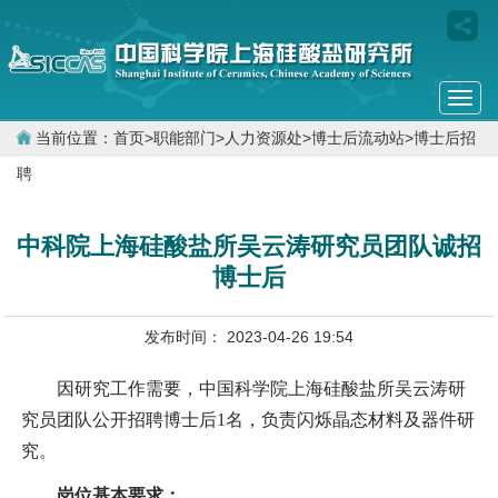
Togg
navi
当前位置：
首页
>
职能部门
>
人力资源处
>
博士后流动站
>
博士后招
聘
中科院上海硅酸盐所吴云涛研究员团队诚招
博士后
发布时间： 2023-04-26 19:54
因研究工作需要，中国科学院上海硅酸盐所吴云涛研
究员团队公开招聘博士后
1
名，负责闪烁晶态材料及器件研
究。
岗位基本要求：