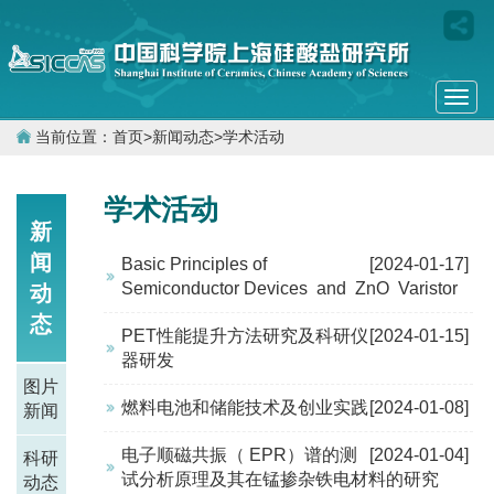
Togg
navi
当前位置：
首页
>
新闻动态
>
学术活动
学术活动
新
闻
Basic Principles of
[2024-01-17]
Semiconductor Devices and ZnO Varistor
动
态
PET性能提升方法研究及科研仪
[2024-01-15]
器研发
图片
燃料电池和储能技术及创业实践
[2024-01-08]
新闻
电子顺磁共振（ EPR）谱的测
[2024-01-04]
科研
试分析原理及其在锰掺杂铁电材料的研究
动态