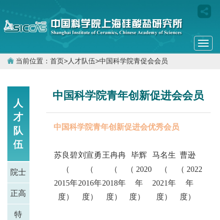
Togg
navi
当前位置：
首页
>
人才队伍
>
中国科学院青促会会员
中国科学院青年创新促进会会员
人
才
中国科学院青年创新促进会优秀会员
队
伍
苏良碧
刘宣勇
王冉冉
毕辉
马名生
曹逊
（
（
（
（ 2020
（
（ 2022
院士
2015年
2016年
2018年
年
2021年
年
正高
度）
度）
度）
度）
度）
度）
特