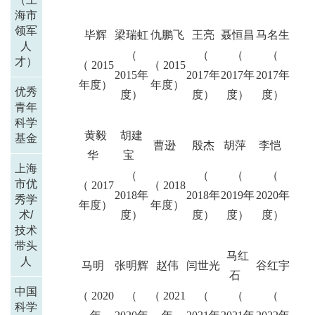
海市
领军
毕辉
梁瑞虹
仇鹏飞
王亮
聂恒昌
马名生
人
（
（
（
（
才）
（ 2015
（ 2015
2015年
2017年
2017年
2017年
年度）
年度）
优秀
度）
度）
度）
度）
青年
科学
黄毅
胡建
基金
曹逊
殷杰
胡萍
李恺
华
宝
上海
（
（
（
（
市优
（ 2017
（ 2018
2018年
2018年
2019年
2020年
秀学
年度）
年度）
术/
度）
度）
度）
度）
技术
带头
马红
人
马明
张明辉
赵伟
闫世光
谷红宇
石
中国
（ 2020
（
（ 2021
（
（
（
科学