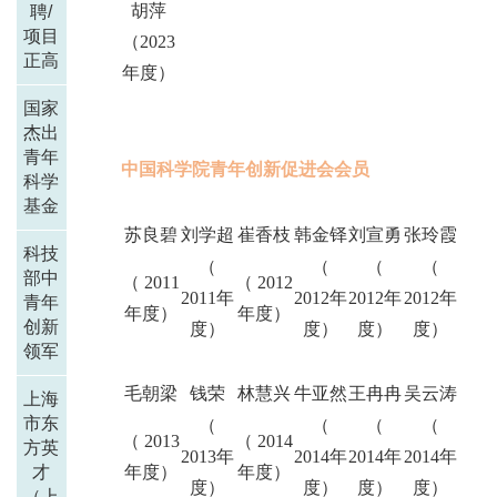
胡萍
聘/
项目
（2023
正高
年度）
国家
杰出
青年
中国科学院青年创新促进会会员
科学
基金
苏良碧
刘学超
崔香枝
韩金铎
刘宣勇
张玲霞
科技
（
（
（
（
部中
（ 2011
（ 2012
2011年
2012年
2012年
2012年
青年
年度）
年度）
创新
度）
度）
度）
度）
领军
毛朝梁
钱荣
林慧兴
牛亚然
王冉冉
吴云涛
上海
市东
（
（
（
（
（ 2013
（ 2014
方英
2013年
2014年
2014年
2014年
才
年度）
年度）
度）
度）
度）
度）
（上