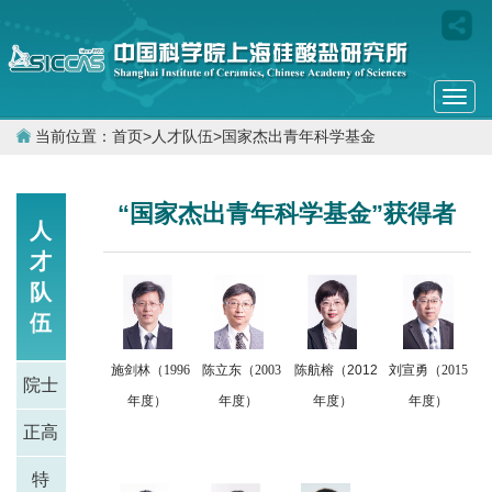
Togg
navi
当前位置：
首页
>
人才队伍
>
国家杰出青年科学基金
“国家杰出青年科学基金”获得者
人
才
队
伍
施剑林（1996
陈立东（2003
陈航榕（2012
刘宣勇（2015
院士
年度）
年度）
年度）
年度）
正高
特