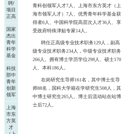
聘/
青科创领军人才
7
人、上海市东方英才（上
项目
海市领军人才）
7
人、优秀青年科学基金获
正高
得者
6
人、中国科学院高层次人才
36
人、享
国家
受政府特殊津贴专家
14
人。
杰出
青年
聘任正高级专业技术职务
129
人，副高
科学
级专业技术职务
234
人，
中级专业技术职务
基金
266
人。拥有博士学历学位
298
人、硕士
170
人、本科
186
人。
科技
部中
在岗研究生导师
161
名，其中博士生导
青年
创新
师
88
名，国科大学籍在学研究生
508
人，其
领军
中博士研究生
265
人。博士后流动站在站博
士后
72
人。
上海
市东
方英
才
（上