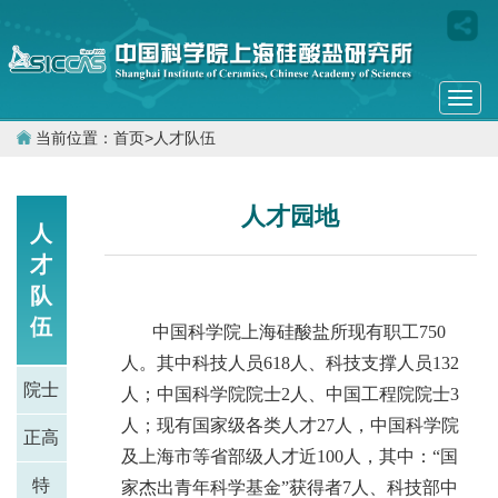
Togg
navi
当前位置：
首页
>
人才队伍
人才园地
人
才
队
伍
中国科学院上海硅酸盐所现有职工
750
人。其中科技人员
618
人、科技支撑人员
132
院士
人；中国科学院院士
2
人、中国工程院院士
3
人；现有国家级各类人才
27
人，中国科学院
正高
及上海市等省部级人才近
100
人，其中：
“
国
特
家杰出青年科学基金
”
获得者
7
人、科技部中