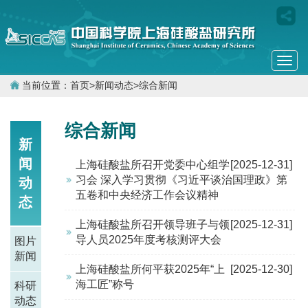
Togg
navi
当前位置：
首页
>
新闻动态
>
综合新闻
综合新闻
新
闻
上海硅酸盐所召开党委中心组学
[2025-12-31]
习会 深入学习贯彻《习近平谈治国理政》第
动
五卷和中央经济工作会议精神
态
上海硅酸盐所召开领导班子与领
[2025-12-31]
导人员2025年度考核测评大会
图片
新闻
上海硅酸盐所何平获2025年“上
[2025-12-30]
海工匠”称号
科研
动态