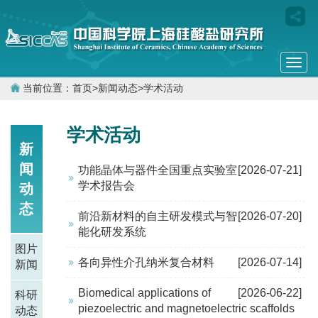
Togg
navi
当前位置：
首页
>
新闻动态
>
学术活动
学术活动
新
闻
功能晶体与器件全国重点实验室
[2026-07-21]
学术报告会
动
态
前沿新材料的自主研发模式与智
[2026-07-20]
能化研发系统
图片
各向异性介孔纳米复合材料
[2026-07-14]
新闻
Biomedical applications of
[2026-06-22]
科研
piezoelectric and magnetoelectric scaffolds
动态