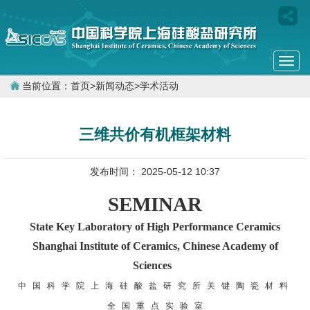
Togg
navi
当前位置：
首页
>
新闻动态
>
学术活动
三维共价有机框架材料
发布时间： 2025-05-12 10:37
SEMINAR
State Key Laboratory of High Performance Ceramics
Shanghai Institute of Ceramics, Chinese Academy of
Sciences
中 国 科 学 院 上 海 硅 酸 盐 研 究 所 关 键 陶 瓷 材 料
全 国 重 点 实 验 室