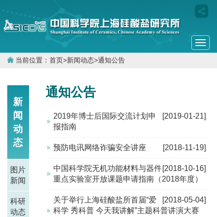
Togg
navi
当前位置：
首页
>
新闻动态
>
通知公告
通知公告
新
闻
2019年博士后国际交流计划申
[2019-01-21]
报指南
动
态
预防电讯网络诈骗安全讲座
[2018-11-19]
中国科学院无机功能材料与器件
[2018-10-16]
图片
重点实验室开放课题申请指南（2018年度）
新闻
关于举行上海硅酸盐所首届“爱
[2018-05-04]
科研
科学 秀科普 今天我讲解”主题科普讲演大赛
动态