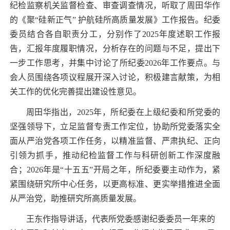
纪检监察机关监督检查、审查调查情况，听取了周田华作
的《聚“硅新正气” 护航硅所高质量发展》工作报告。纪委
委员结合各自职责分工，分别作了
2025
年度述职工作报
告，汇报年度履职情况，分析存在的问题与不足，提出下
一步工作思考
，并集中讨论了所纪委
2026
年工作要点
。
与
会人员围绕各项议程展开深入讨论，积极建言献策，为相
关工作的优化完善提出建设性意见。
周田华指出，
2025
年，所纪委在上级纪委和所党委的
坚强领导下，立足监督专责工作定位，协助所党委落实全
面从严治党各项工作任务，以精准监督、严肃执纪、正向
引领为抓手，推动纪检监督工作与科研创新工作深度融
合；
2026
年是“十五五”开局之年，所纪委要主动作为，紧
紧围绕研究所中心任务，以更高标准、更实举措推进全面
从严治党，助推研究所高质量发展。
王东作指导讲话，代表所党委感谢纪委委员一年来的