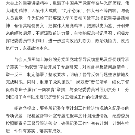
大会上的重要讲话精神，重温了中国共产党百年奋斗光辉历程、伟
大建党精神、四项伟大成就、“九个必须”、伟大号召等内容。与会
人员表示，作为纪检干部要深入学习贯彻习近平总书记重要讲话精
神，领悟其精髓要义，把握伟大建党精神，把握以史为鉴、开创未
来的经验启示，不断汲取前进力量，主动响应总书记号召，积极发
挥纪委委员带头作用，进一步提高政治判断力、政治领悟力、政治
执行力，永葆政治本色。
与会人员围绕上海分院分党组党建督导反馈意见及督促领导班
子落实“一岗双责”举措开展了专题研究，对照督导反馈问题清单，
举一反三，制定部署了整改要求，明确了督导反馈问题整改措施及
完成时限。同时，制定了党风廉政“一岗双责”责任清单，细化了督
促领导班子履行“一岗双责”举措。与会纪委委员对照职责分工，分
别汇报了今年以来履职尽责和分工领域工作的推进情况。
杨建华提出，要将所纪委年度计划工作推进情况纳入纪委会的
专项议题，纪检监督审计室专题汇报年度计划推进情况，纪委委员
按照职责分工督导跟进落实，确保纪委工作年初有计划，计划有推
进，件件有落实，落实有成效。