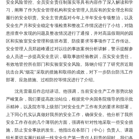
安全风险管控、全员安全责任制落实等具有内容作了深入解读和学
习，阐释了作为安全管理机构和安全管理人员应有的安全理念和应
履行的安全职责。安全主管虎磊对今年上半年安全专项整治，以及
安全生产月和安全稳定专项检查和整改工作情况进行了小结，对隐
患排查中发现的问题及整改情况进行了通报，并对高温假期间的园
区和实验室安全管理和值班布置、防疫要求等事项作了工作传达。
安全管理人员郑超峰通过对以往的事故案例分析讲解，警示提醒参
会人员进一步提高安全意识，吸取事故经验教训，压实安全责任，
有效地管控所在部门和实验室安全风险。陈钢介绍了了研究所近期
抗击台风“烟花”采取的措施和取得的成效，对下一步防台防汛工作
部署、应急措施、过程防控等情况进行了介绍。
沈兆雷最后作总结讲话。他强调，当前安全生产工作形势比较
严峻复杂，我们要提高政治站位，根据党中央国务院领导的指示批
示精神，以及院市等上级部门对安全生产工作有关的要求和部署，
上下同心扎实认真做好我所的安全工作，确保安全。他分析了我所
安全工作存在的几个薄弱的方面，强调有针对性地采取一些安全措
施，防止安全事故的发生。他指出在各部门（中心）负责人、课题
组长要切实履行科研一线安全生产第一责任人职责的同时，我们各