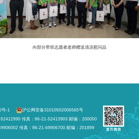
向部分带班志愿者老师赠送清凉慰问品
0号-1
沪公网安备31010502006565号
2990 传真：86-21-52413903 邮编：200050
002 传真：86-21-69906700 邮编：201899