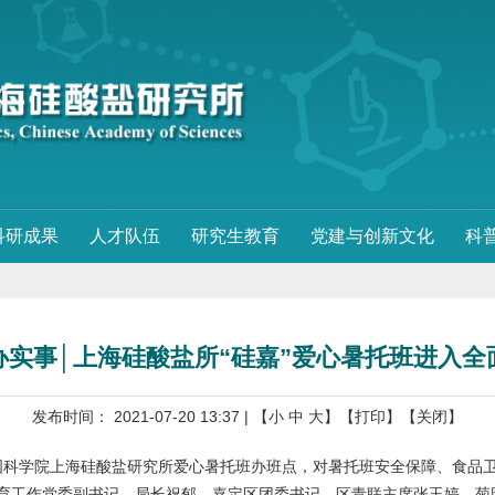
科研成果
人才队伍
研究生教育
党建与创新文化
科
办实事│上海硅酸盐所“硅嘉”爱心暑托班进入全
发布时间： 2021-07-20 13:37
| 【
小
中
大
】
【打印】
【关闭】
科学院上海硅酸盐研究所爱心暑托班办班点，对暑托班安全保障、食品
育工作党委副书记、局长祝郁，嘉定区团委书记、区青联主席张玉婷，菊