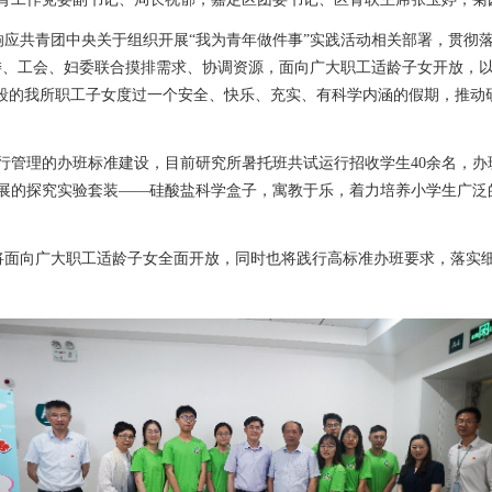
响应共青团中央关于组织开展“我为青年做件事”实践活动相关部署，贯彻
委、工会、妇委联合摸排需求、协调资源，面向广大职工适龄子女开放，以
阶段的我所职工子女度过一个安全、快乐、充实、有科学内涵的假期，推动
管理的办班标准建设，目前研究所暑托班共试运行招收学生40余名，办
展的探究实验套装——硅酸盐科学盒子，寓教于乐，着力培养小学生广泛
将面向广大职工适龄子女全面开放，同时也将践行高标准办班要求，落实细