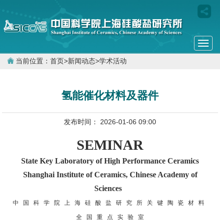
Togg
navi
当前位置：
首页
>
新闻动态
>
学术活动
氢能催化材料及器件
发布时间： 2026-01-06 09:00
SEMINAR
State Key Laboratory of High Performance Ceramics
Shanghai Institute of Ceramics, Chinese Academy of
Sciences
中 国 科 学 院 上 海 硅 酸 盐 研 究 所 关 键 陶 瓷 材 料
全 国 重 点 实 验 室