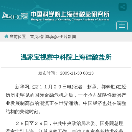
Togg
navi
当前位置：
首页
>
新闻动态
>
图片新闻
温家宝视察中科院上海硅酸盐所
发布时间： 2009-11-30 08:13
新华网北京１１月２９日电(记者 赵承、郭奔胜)在经
历历史罕见的国际金融危机之后，一个抢占战略性新兴产
业发展制高点的潮流正在世界涌动。中国经济也处在调整
结构的关键时刻。
２８日至２９日，中共中央政治局常委、国务院总理
温家宝到上海、江苏考察工作，走访了多家高新技术企业