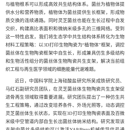
与植物根系可以形成高效共生结构体系。菌丝为植物体提
供水分和营养物质，植物体为菌丝提供生长框架，形成物
质交换的连续通路。同时灵芝菌丝也能在生长过程中自发
交织，构建高比表面积和微纳米级多孔的三维网络。受到
这一特性启发，我们将生态学中共生结构体系转化为生物
材料工程策略：以
3D
打印生物陶瓷为“植物体”框架，调控
菌丝体在生物陶瓷框架中自生长，形成兼具仿生多级结构
和生物活性组分的菌丝体生物陶瓷共生支架，解决当前组
织工程与再生医学领域的细胞能量代谢难题。
近日，中国科学院上海硅酸盐研究所吴成铁研究员、
马红石副研究员团队，在灵芝菌丝体生物陶瓷共生支架促
进骨再生领域取得重要进展。研究团队提出了一种仿生共
生工程策略，通过改变培养条件、外场光照等，动态调控
灵芝菌丝体生长状态，实现在
3D
打印生物陶瓷表面及百微
米级中空管道内部自生长出菌丝体纳米结构。研究发现该
支架中菌丝多级结构可以激活
YAP/Piezo
机械传导信号通