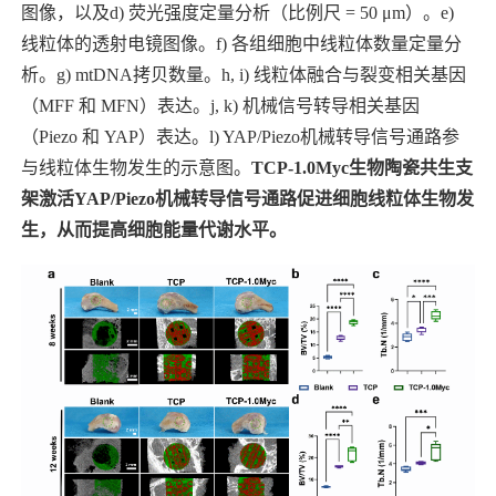
图像，以及
d)
荧光强度定量分析（比例尺
= 50 μm
）。
e)
线粒体的透射电镜图像。
f)
各组细胞中线粒体数量定量分
析。
g) mtDNA
拷贝数量。
h, i)
线粒体融合与裂变相关基因
（
MFF
和
MFN
）表达。
j, k)
机械信号转导相关基因
（
Piezo
和
YAP
）表达。
l) YAP/Piezo
机械转导信号通路参
与线粒体生物发生的示意图。
TCP-1.0Myc
生物陶瓷共生支
架激活
YAP/Piezo
机械转导信号通路促进细胞线粒体生物发
生，从而提高细胞能量代谢水平。