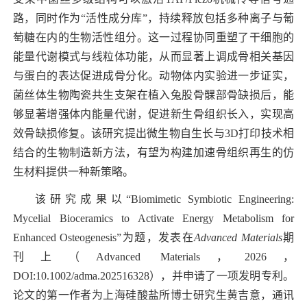
路，同时作为“活性成分库”，持续释放包括多种离子与葡
萄糖在内的生物活性组分。这一过程协同重塑了干细胞的
能量代谢模式与线粒体功能，从而显著上调成骨相关基因
与蛋白的表达促进成骨分化。动物体内实验进一步证实，
菌丝体生物陶瓷共生支架在植入兔股骨髁部骨缺损后，能
够显著增强体内能量代谢，促进新生骨组织长入，实现高
效骨缺损修复。该研究提出微生物自生长与
3D
打印技术相
结合的生物制造新方法，有望为构建加速骨组织再生的仿
生材料提供一种新策略。
该研究成果以“
Biomimetic Symbiotic Engineering:
Mycelial Bioceramics to Activate Energy Metabolism for
Enhanced Osteogenesis”
为题，发表在
Advanced Materials
期
刊上（
Advanced Materials
，
2026
，
DOI:10.1002/adma.202516328
），并申请了一项发明专利。
论文的第一作者为上海硅酸盐所博士研究生黄吉意，通讯