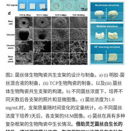
图
2.
菌丝体生物陶瓷共生支架的设计与制备。
a) (i)
明胶
-
菌
丝混合液的制备，
(ii) TCP
生物陶瓷的制备，以及
(iii)
菌丝
体生物陶瓷共生支架的构建。
b)
不同菌丝浓度下，培养不
同天数后各支架的照片和显微图像。
c)
菌丝浓度为
1.0
mg/mL
时，支架质量随时间变化的定量统计。
d)
不同菌丝
浓度下培养
3
天后，各支架的
SEM
图像。
e)
菌丝在具有多种
复杂框架的生物陶瓷中生长情况。
借助灵芝菌丝自生长的