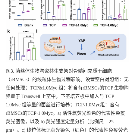
图
3.
菌丝体生物陶瓷共生支架对骨髓间充质干细胞
（
rBMSCs
）的线粒体生物过程影响。设置空白对照组：无
任何处理；
TCP&1.0Myc
组：将含有
rBMSCs
的
TCP
生物陶
瓷置于
Transwell
上室中，下室培养板中加入与
TCP-
1.0Myc
组等量的菌丝进行培养；
TCP-1.0Myc
组：含有
rBMSCs
的
TCP-1.0Myc
。
a)
活性氧荧光染色的代表性免疫
荧光图像，以及
b)
荧光强度定量分析（比例尺
= 25
μm
）。
c)
线粒体标记荧光染色（红色）的代表性免疫荧光