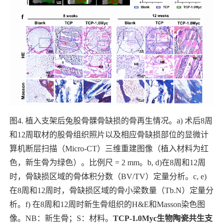
图
4.
植入支架后兔股骨髁骨缺损的骨再生情况。
a)
术后
8
周
和
12
周取材的股骨组织照片以及相应骨缺损部位的显微计
算机断层扫描（
Micro-CT
）三维重建图像（植入材料为红
色，新生骨为绿色）。比例尺
= 2 mm
。
b, d)
在
8
周和
12
周
时，骨缺损区域的骨体积分数（
BV/TV
）定量分析。
c, e)
在
8
周和
12
周时，骨缺损区域的骨小梁数量（
Tb.N
）定量分
析。
f)
在
8
周和
12
周时新生骨组织的
H&E
和
Masson
染色图
像。
NB
：新生骨；
S
：材料。
TCP-1.0Myc
生物陶瓷共生支