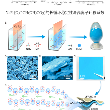
NaFe[O
PCH(OH)CO
]
的长循环稳定性与高离子迁移系数
3
2