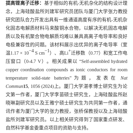
提高锂离子迁移：
基于相似的有机
-
无机杂化的结构设计理
念，
上海硅酸盐所刘建军研究员团队
与厦门大学张力教授
研究团队合力开发出具有一维通道高度有序的有机
-
无机杂
化固态电解质材料马来酸铜水合物，以解决无机固态电解
质以及有机聚合物电解质均难以兼具高离子电导率和良好
电极兼容性的问题。该材料展示出优异的离子电导率（室
−4
−1
+
温
1.17 × 10
S cm
）、高
Li
迁移数（
0.77
）和宽工作电
压窗口（
0-4.7 V
）。相关成果以 “
Self-assembled hydrated
copper coordination compounds as ionic conductors for room
temperature solid-state batteries”
为题，发表在
Nat
Commun
15
, 1056 (2024)
上。厦门大学湛孝博士研究生为论
文第一作者，厦门大学李苗硕士研究生，上海硅酸盐所赵
晓琳副研究员以及王雅宁硕士研究生为共同第一作者，通
讯作者为厦门大学的张力教授，张桥保教授以及上海硅酸
盐所刘建军研究员。以上相关研究得到了国家重点研发、
自然科学基金委重点项目的资助与支持。