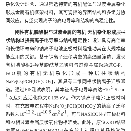
杂化设计理念，通过筛选特定的有机配体与过渡金属杂化
形成金属有机框架材料，其可调控的界面结构和多组分协
同效应，有望实现离子的高电导率和结构的高稳定性。
刚性有机膦酸根与过渡金属的有机
-
无机杂化形成层柱
状结构以提高离子电导率与结构稳定性：
设计具有高倍率
和长循环寿命的钠离子电池正极材料是推动其在大规模储
能应用的关键。基于钠离子迁移势垒的高通量筛选，发现
有机膦酸根
2-
羟基膦酰基乙酸可与过渡金属
Fe
通过
C-P
、
Fe-O
键的有机无机杂化形成一种层柱状结构
NaFe[O
PCH(OH)CO
]
，其具有二维网格状钠离子迁移通
3
2
-5
-
道。通过
EIS
测试表明，其本征离子电导率高达
~10
S cm
1
以及对应活化能为
0.195 eV
。作为钠离子电池正极材料
时，在充放电过程中
NaFe[O
PCH(OH)CO
]
的钠离子迁移
3
2
-12.2
-10.6
2
-1
系数为
10
~10
cm
s
，可与
NASICON
型正极材料
和
P2
相过渡金属层状氧化物相媲美。
此外，原位
XRD
结果
表明
NaFe[O
PCH(OH)CO
]
在充放电过程中其晶格常数