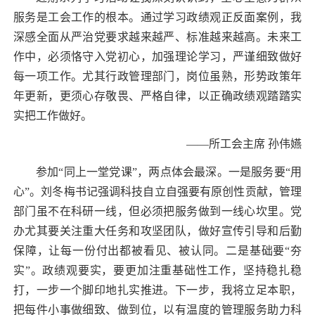
服务是工会工作的根本。通过学习政绩观正反面案例，我
深感全面从严治党要求越来越严、标准越来越高。未来工
作中，必须恪守入党初心，加强理论学习，严谨细致做好
每一项工作。尤其行政管理部门，岗位虽熟，形势政策年
年更新，更须心存敬畏、严格自律，以正确政绩观踏踏实
实把工作做好。
——
所工会主席 孙伟
嬿
参加“同上一堂党课”，两点体会最深。一是服务要“用
心”。刘冬梅书记强调科技自立自强要有原创性贡献，管理
部门虽不在科研一线，但必须把服务做到一线心坎里。党
办尤其要关注重大任务和攻坚团队，做好宣传引导和后勤
保障，让每一份付出都被看见、被认同。二是基础要“夯
实”。政绩观要实，要更加注重基础性工作，坚持稳扎稳
打，一步一个脚印地扎实推进。下一步，我将立足本职，
把每件小事做细致、做到位，以有温度的管理服务助力科