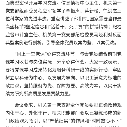
面典型案例开展学习交流。信息情报中心主任、机关第一
党支部组织委员程应军领学了李振声、蒋新松、徐洪杰三
位科学家的先进事迹，重点讲述了他们“把国家需要当作最
高坐标”的坚定信念和“活着干、死了算”的拼搏精神；纪检
监督审计室主任、机关第一党支部纪检委员马晓利对反面
典型案例进行剖析，引导全体党员以案为鉴、以案促改。
“
同上一堂党课”心得交流环节，与会党员结合前期党
课学习收获与岗位实际，分享心得体会。大家一致表示，
要将党课学习成果转化为服务科研一线的实际行动，牢固
树立以科研为中心、以发展为导向、以职工满意为标准的
政绩观，坚持服务为先、保障为要、高效为本，以实干实
绩为研究所高质量发展贡献力量。
会议要求，机关第一党支部全体党员要把正确政绩观
内化于心、外化于行，相关职能部门要以已凝练形成的部
门政绩观为指引，以“严慎细实”的作风和“时时放心不下”