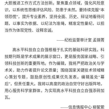
大胆推进工作方式方法创新。聚焦重点领域，强化风险意
识，以系统性思维评估风险、防患于未然。要持续克服“本
领恐慌”，提升专业素养，坚持全面、历史、辩证地看待问
题，以事实为依据、以纪法为准绳，精准定性量纪，以担
当作为体现党性、诠释忠诚。
——
纪检监督审计室 孟锦菁
高水平科技自立自强根植于扎实的基础科研实践。科
技期刊既是学术成果的展示窗口，更是服务国家战略、引
领科技创新的重要阵地。作为编辑，我将严把政治关与学
术关，助力作者提升论文质量；围绕国家关键技术领域精
心策划专题，鼓励原创性成果优先发表。编辑虽处“幕
后”，但责任重大。我将以高度的政治自觉守好出版阵地，
用心服务科学家群体，为实现高水平科技自立自强添砖加
瓦。
——
信息情报中心 柳絮萦