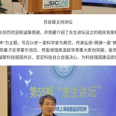
苏良碧主持讲坛
示热烈欢迎和诚挚感谢，并简要介绍了东生讲坛设立的相关背景
精神”为主题，号召以老一辈科学家为典范，传承弘扬“两弹一星
现量子反常霍尔效应、界面增强高温超导等重大原创突破，报告
凝聚科技报国共识，坚定科技自立自强决心，为科技强国建设提