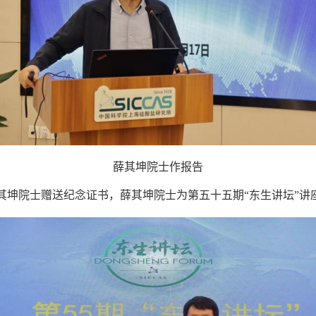
薛其坤院士作报告
其坤院士赠送纪念证书，薛其坤院士为第五十五期“东生讲坛”讲