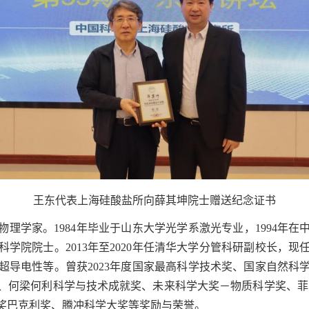
王东代表上海硅酸盐所向薛其坤院士赠送纪念证书
物理学家。
1984
年毕业于山东大学光学系激光专业，
1994
年在
科学院院士。
2013
年至
2020
年任清华大学分管科研副校长，现
超导电性等。曾获
2023
年度国家最高科学技术奖、国家自然科
、何梁何利科学与技术成就奖、未来科学大奖－物质科学奖、菲
奖巴克利奖、腾冲科学大奖等奖励与荣誉。