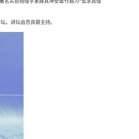
著名实验物理学家薛其坤受邀作题为“追求真理
讲坛。讲坛由苏良碧主持。