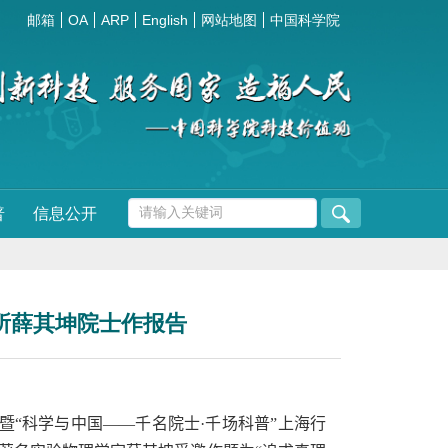
邮箱
OA
ARP
English
网站地图
中国科学院
普
信息公开
所薛其坤院士作报告
”暨“科学与中国——千名院士
·
千场科普”上海行