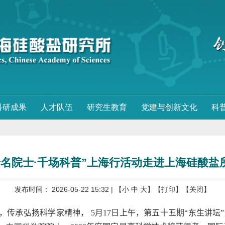
科研成果
人才队伍
研究生教育
党建与创新文化
科
千名院士·千场科普”上海行活动走进上海硅酸盐
发布时间： 2026-05-22 15:32
| 【
小
中
大
】
【打印】
【关闭】
展，传承弘扬科学家精神，
5
月
17
日上午，第五十五期“东生讲坛