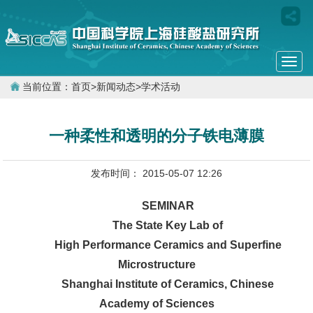
Togg
navi
当前位置：
首页
>
新闻动态
>
学术活动
一种柔性和透明的分子铁电薄膜
发布时间： 2015-05-07 12:26
SEMINAR
The State Key Lab of
High Performance Ceramics and Superfine
Microstructure
Shanghai Institute of Ceramics, Chinese
Academy of Sciences