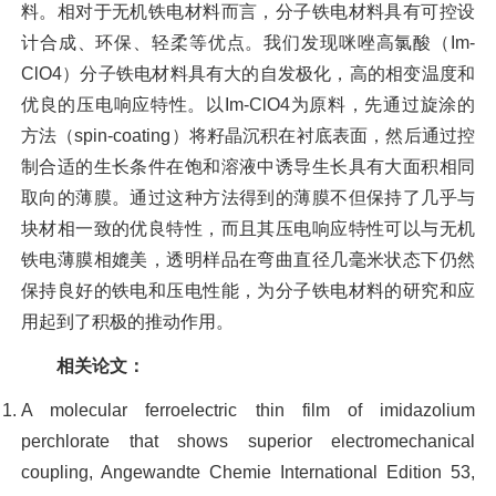
料。相对于无机铁电材料而言，分子铁电材料具有可控设
计合成、环保、轻柔等优点。我们发现咪唑高氯酸（Im-
ClO4）分子铁电材料具有大的自发极化，高的相变温度和
优良的压电响应特性。以Im-ClO4为原料，先通过旋涂的
方法（spin-coating）将籽晶沉积在衬底表面，然后通过控
制合适的生长条件在饱和溶液中诱导生长具有大面积相同
取向的薄膜。通过这种方法得到的薄膜不但保持了几乎与
块材相一致的优良特性，而且其压电响应特性可以与无机
铁电薄膜相媲美，透明样品在弯曲直径几毫米状态下仍然
保持良好的铁电和压电性能，为分子铁电材料的研究和应
用起到了积极的推动作用。
相关论文：
A molecular ferroelectric thin film of imidazolium
perchlorate that shows superior electromechanical
coupling, Angewandte Chemie International Edition 53,