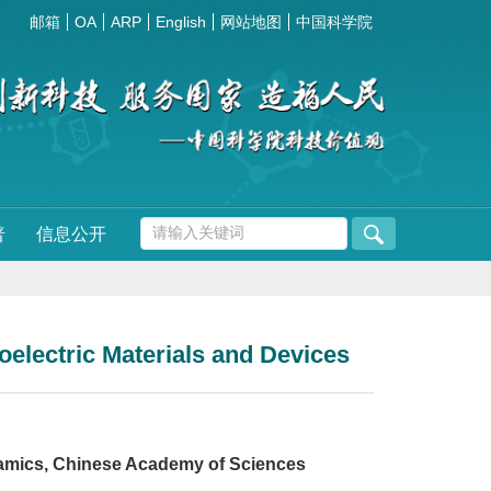
邮箱
OA
ARP
English
网站地图
中国科学院
普
信息公开
electric Materials and Devices
eramics, Chinese Academy of Sciences