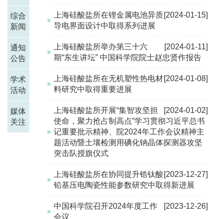
上海硅酸盐所在锂金属电池异质
[2024-01-15]
综合
导电界面设计中取得系列进展
新闻
上海硅酸盐所举办第三十六
[2024-01-11]
通知
期“东生讲坛” 中国科学院院士赵忠贤作报告
公告
上海硅酸盐所在无机塑性热电材
[2024-01-08]
学术
料研究中取得重要进展
活动
上海硅酸盐所开展“集智攻坚担
[2024-01-02]
媒体
使命，聚力抢占制高点”学习贯彻习近平总书
关注
记重要批示精神、院2024年工作会议精神主
题活动暨土壤检测用碘化钠晶体探测器攻坚
突击队授旗仪式
上海硅酸盐所在协同提升锆钛酸
[2023-12-27]
铅基压电陶瓷性能参数研究中取得新进展
中国科学院召开2024年度工作
[2023-12-26]
会议