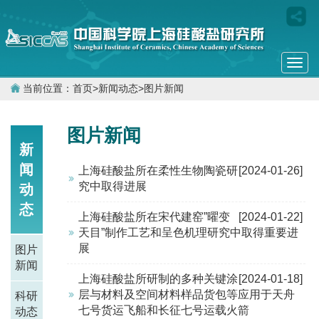
Togg
navi
当前位置：
首页
>
新闻动态
>
图片新闻
图片新闻
新
闻
上海硅酸盐所在柔性生物陶瓷研
[2024-01-26]
究中取得进展
动
态
上海硅酸盐所在宋代建窑”曜变
[2024-01-22]
天目”制作工艺和呈色机理研究中取得重要进
展
图片
新闻
上海硅酸盐所研制的多种关键涂
[2024-01-18]
层与材料及空间材料样品货包等应用于天舟
科研
七号货运飞船和长征七号运载火箭
动态