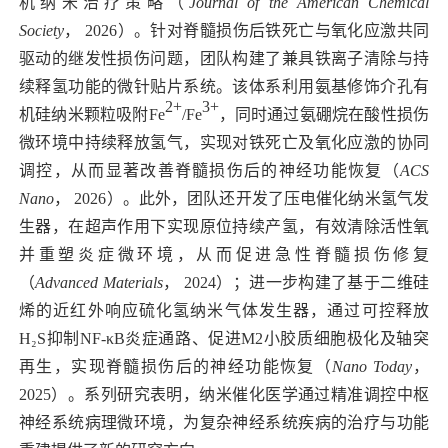
机纳米治疗策略（
Journal of the American Chemical
Society
，
2026
）。针对脊髓损伤后铁死亡与氧化应激共同
驱动的继发性损伤问题，团队构建了兼具铁离子清除与持
续释氢功能的微针贴片系统。该体系利用氨基修饰介孔有
2+
3+
机硅纳米颗粒吸附
Fe
/Fe
，同时通过氨硼烷在酸性损伤
微环境中持续释放氢气，实现对铁死亡及氧化应激的协同
调控，从而显著改善脊髓损伤后的神经功能恢复（
ACS
Nano
，
2026
）。此外，团队还开发了压电催化纳米氢气发
生器，在超声作用下实现原位持续产氢，有效清除活性氧
并重塑炎症微环境，从而促进急性脊髓损伤修复
（
Advanced Materials
，
2024
）；进一步构建了基于二维硅
烯的近红外响应硫化氢纳米气体发生器，通过可控释放
H₂S
抑制
NF-κB
炎症通路、促进
M2
小胶质细胞极化及轴突
再生，实现脊髓损伤后的神经功能恢复（
Nano Today
，
2025
）。系列研究表明，纳米催化医学通过精准调控中枢
神经系统病理微环境，为复杂神经系统疾病的治疗与功能