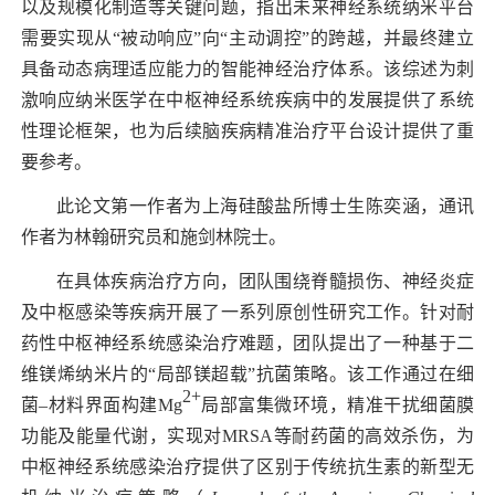
以及规模化制造等关键问题，指出未来神经系统纳米平台
需要实现从“被动响应”向“主动调控”的跨越，并最终建立
具备动态病理适应能力的智能神经治疗体系。该综述为刺
激响应纳米医学在中枢神经系统疾病中的发展提供了系统
性理论框架，也为后续脑疾病精准治疗平台设计提供了重
要参考。
此论文第一作者为上海硅酸盐所博士生陈奕涵，通讯
作者为林翰研究员和施剑林院士。
在具体疾病治疗方向，团队围绕脊髓损伤、神经炎症
及中枢感染等疾病开展了一系列原创性研究工作。针对耐
药性中枢神经系统感染治疗难题，团队提出了一种基于二
维镁烯纳米片的“局部镁超载”抗菌策略。该工作通过在细
2+
菌–材料界面构建
Mg
局部富集微环境，精准干扰细菌膜
功能及能量代谢，实现对
MRSA
等耐药菌的高效杀伤，为
中枢神经系统感染治疗提供了区别于传统抗生素的新型无