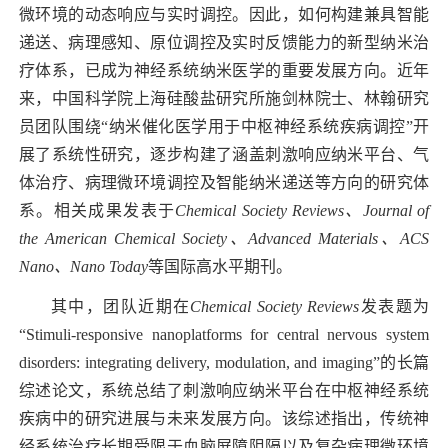
微环境的动态响应与实时调控。因此，如何构建兼具智能
递送、病理感知、原位调控及实时反馈能力的新型纳米治
疗体系，已成为神经系统纳米医学的重要发展方向。近年
来，中国科学院上海硅酸盐研究所施剑林院士、林翰研究
员团队围绕“纳米催化医学用于中枢神经系统疾病调控”开
展了系统性研究，逐步构建了涵盖刺激响应纳米平台、气
体治疗、病理微环境调控及智能纳米递送等方向的研究体
系。相关成果发表于
Chemical Society Reviews
、
Journal of
the American Chemical Society
、
Advanced Materials
、
ACS
Nano
、
Nano Today
等国际高水平期刊。
其中，团队近期在
Chemical Society Reviews
发表题为
“
Stimuli-responsive nanoplatforms for central nervous system
disorders: integrating delivery, modulation, and imaging”
的长篇
综述论文，系统总结了刺激响应纳米平台在中枢神经系统
疾病中的研究进展与未来发展方向。该综述指出，传统神
经系统治疗长期受限于血脑屏障阻隔以及复杂病理微环境