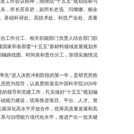
年度工作会议精神，围绕院“十五五”规划指标与
王东，所长苏良碧，副所长史迅、闫继娜、杨金
、基础科研处、高技术处、科技产业处、质量
结合工作分工、相关职能部门负责人结合部门职
国家和各部委“十五五”新材料领域发展规划并
，明确路线图、时间表和责任分工，加强实施情况
个率先”进入决胜冲刺阶段的第一年，是研究所抢
义思想为指导，认真贯彻落实中国科学院
2026
年
党的领导和党建工作，扎实做好“十五五”规划编
基础能力建设，统筹推进项目、平台、人才、资
，拓展深化高水平开放合作，统筹高质量发展和高
体系与治理能力现代化水平，推进产出一批关键