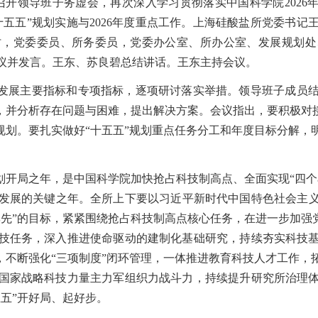
召开领导班子务虚会，再次深入学习贯彻落实中国科学院
2026
十五五”规划实施与
2026
年度重点工作。上海硅酸盐所党委书记
讨，党委委员、所务委员，党委办公室、所办公室、发展规划处
议并发言。王东、苏良碧总结讲话。王东主持会议。
新发展主要指标和专项指标，逐项研讨落实举措。领导班子成员
，并分析存在问题与困难，提出解决方案。会议指出，要积极对接
规划。要扎实做好“十五五”规划重点任务分工和年度目标分解
规划开局之年，是中国科学院加快抢占科技制高点、全面实现“四
发展的关键之年。全所上下要以习近平新时代中国特色社会主
率先”的目标，紧紧围绕抢占科技制高点核心任务，在进一步加强
技任务，深入推进使命驱动的建制化基础研究，持续夯实科技
，不断强化“三项制度”闭环管理，一体推进教育科技人才工作
国家战略科技力量主力军组织力战斗力，持续提升研究所治理
五”开好局、起好步。