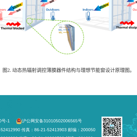
图
2.
动态热辐射调控薄膜器件结构与理想节能窗设计原理图。
0号-1
沪公网安备31010502006565号
2990 传真：86-21-52413903 邮编：200050