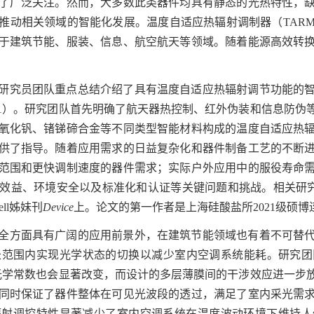
了广泛关注。然而，大多数此类器件均具有静态的光热特性，
推动相关领域的智能化发展。温度自适应热辐射调制器（
TAR
于建筑节能、服装、信息、航空航天等领域。随着能源高效转
研究员团队重点总结介绍了具有温度自适应热辐射调节功能的
1
）。研究团队首先明确了航天器热控制、红外伪装和信息防伪
氧化钒、锗锑碲合金等不同类型智能材料构成的温度自适应热
供了指导。随着应用需求的日益复杂化和器件制备工艺的不断
范围和更快调制速度的器件需求；实际户外应用中的服役寿命
效益、环境安全以及标准化和认证等关键问题和挑战。相关研究
ll
姊妹刊
Device
上
。论文的第一作者是上海硅酸盐所
2021
级硕博
全方面具有广阔的应用前景外，在建筑节能领域也有着不可替
长范围内实现光学状态的切换以减少室内空调系统能耗。研究团
光学常数也会显著改变，而设计的多层薄膜间的干涉效应进一步
同时保证了器件整体在可见光波段的透过，满足了室内采光需
辐射调控特性显著减少了室内空调系统在温度波动环境下维持人