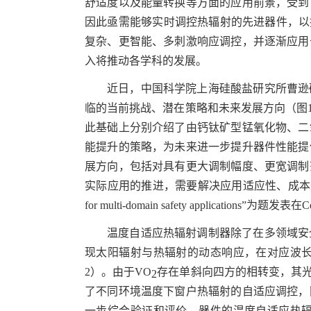
舒适度以及能量转换等方面的应用前景，受到
因此亟需能够实时调控热辐射的先进器件，以
复杂、更智能、多刺激响应调控，并逐渐应用
入将推动各学科的发展。
近日，中国科学院上海硅酸盐研究所曹逊
临的当前挑战、潜在策略和未来发展方向（
图
此基础上分别介绍了由钙钛矿型锰氧化物、二
能提升的策略，为未来进一步提升器件性能提
展方向，包括对具有更大调制幅度、更宽调制
实际应用的推进，需要解决应用适应性、成本
for multi-domain safety applications”
为题发表在
Ce
温度自适应热辐射调制器除了在多领域安
现太阳辐射与热辐射的动态响应，在对应波
2
）。由于
VO
存在单斜向四方的相转变，其
2
了不同环境温度下窗户热辐射的自适应调控，
一步综合验证和评价，器件的温度自适应热