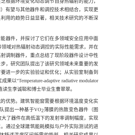
缺乏根据环境变化动态调节自身热辐射的能力，
M
）有望与其他器件和调控技术相结合，实现更
换利用的趋势日益显著，相关技术研究的不断深
智能器件，并探讨了它们在多领域安全应用中面
等领域对热辐射动态调控的实际性能需求，并在
辐射调制器件，重点总结了现阶段器件设计中性
进步，研究团队提出了该研究领域未来重要的发
需要进一步的实验验证和优化；从实验室制备到
成果以“
Temperature-adaptive radiative modulator
连读生李诚聪和博士毕业生曹翠翠。
代的优势。建筑智能窗需要根据环境温度变化实
队提出一种基于
VO
薄膜的热致变色器件（
图
2
放大了器件在高低温下的发射率调制幅度，实现
求。通过全球建筑能耗模拟与户外实际测试的进
体舒适温度区间所需的能耗。相关研究成果以