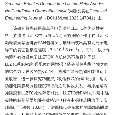
Separator Enables Dendrite-free Lithium Metal Anodes
via Coordinated Garnet Electrolyte
”为题发表在
Chemical
Engineering Journal
（DOI:16/j.cej.2023.147041）上。
该研究首先选用高离子电导率的LLZTO作为活性材
料，并通过LLZTO中La与-CN之间的强配位作用在LLZTO
颗粒表面紧密键合PAN包覆层，最终构筑出具有高离子电
-4
-1
导率的表面强极性隔膜（7 × 10
S cm
）。同时，以水作
为溶剂有效避免了LLZTO和有机体系不兼容的问题。
LLZTO和PAN的强配位作用增强了陶瓷基体和聚合物之间
的结合力，隔膜的热稳定性、机械性能等热物性能得到明
显改善。进一步探究功能层抑制锂枝晶的作用机理，阐明
功能化隔膜与调控锂沉积行为之间构效关系。与原始聚丙
烯隔膜和LLZTO改性隔膜相比，LLZTO@PAN功能层中强
极性的腈基基团能够有效锚定电解液中的锂盐阴离子，实
+
现高Li
迁移数（0.68），进而降低锂负极处的局部高阴离
子浓度，从根源上避免空间电荷层的形成。循环后对锂负