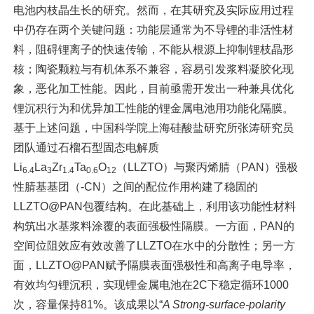
电池内枝晶生长的研究。然而，在其研究及实际应用过程
中仍存在两个关键问题：功能层通常为不导锂的非活性材
料，阻碍锂离子的快速传输，不能从根源上抑制锂枝晶形
核；陶瓷颗粒与有机体系不兼容，容易引发浆料凝胶化现
象，恶化加工性能。因此，目前亟需开发出一种兼具优化
锂沉积行为和优异加工性能的锂金属电池用功能化隔膜。
基于上述问题，中国科学院上海硅酸盐研究所张涛研究员
团队通过石榴石型固态电解质
Li
La
Zr
Ta
O
（LLZTO）与聚丙烯腈（PAN）强极
6.4
3
1.4
0.6
12
性腈基基团（-CN）之间的配位作用构建了稳固的
LLZTO@PAN包覆结构。在此基础上，利用该功能性材料
构筑出水基浆料涂覆的表面强极性隔膜。一方面，PAN的
空间位阻效应有效改善了LLZTO在水中的分散性；另一方
面，LLZTO@PAN赋予隔膜表面强极性和高离子电导率，
有效均匀锂沉积，实现锂金属电池在2C下稳定循环1000
次，容量保持81%。该成果以“
A Strong-surface-polarity