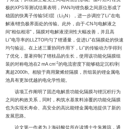
极的XPS等测试结果表明，PAN与锂负极之间原位形成了
+
稳固的快离子传输SEI层（Li
N），进一步调控了Li
在电
3
解液/锂负极界面处的传输。此外，由于-CN与电解液之
间“相似相溶”，隔膜对电解液浸润性大幅改善，并且高
+
+
Li
电导率的LLZTO均匀了锂通量，促进Li
在隔膜处的快速
+
均匀输运。在上述三重协同作用下，Li
的传输动力学得到
了优化，显著抑制了锂枝晶的生长，使用该功能化隔膜组
-2
装的对称电池在2 mA cm
的电流密度下能够稳定沉积/剥
离超2000h。相较于商用聚烯烃隔膜，所组装的锂金属电
池具有更加优越的电化学性能。
该项工作阐明了固态电解质功能化隔膜与锂沉积行为
之间的构效关系，同时，构筑水基浆料涂覆的功能化隔膜
也为实现长寿命、高安全的高比能锂金属电池提供了新的
发展思路。
论文第一作者为上海硅酸盐所在读博士生朱雅琼，通