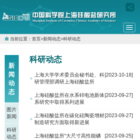
Togg
navi
当前位置：
首页
>
新闻动态
>
科研动态
科研动态
新
闻
上海大学学术委员会秘书处、科
[2023-10-18]
研管理部调研上海硅酸盐所
动
态
上海硅酸盐所在水系锌电池新体
[2023-09-27]
系研究中取得系列进展
图片
上海硅酸盐所在碳化硅陶瓷增材
[2023-09-27]
新闻
制造研究方面取得新进展
科研
上海硅酸盐所“大尺寸高性能碘
[2023-09-25]
动态