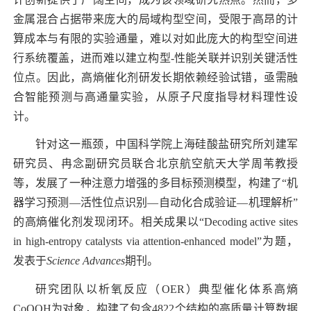
金属混合占据带来庞大的局域构型空间，受限于高昂的计
算成本与有限的实验通量，难以对如此庞大的构型空间进
行系统覆盖，进而难以建立构型
-
性能关联并识别关键活性
位点。因此，高熵催化剂研发长期依赖经验试错，亟需融
合智能预测与高通量实验，从原子尺度指导材料理性设
计。
针对这一瓶颈，中国科学院上海硅酸盐研究所刘建军
研究员、冉念副研究员联合北京航空航天大学周苇教授
等，发展了一种注意力增强的多目标预测模型，构建了“机
器学习预测—活性位点识别—自动化合成验证—机理解析”
的高熵催化剂发现闭环。相关成果以“
Decoding active sites
in high-entropy catalysts via attention-enhanced model”
为题，
发表于
Science Advances
期刊。
研究团队以析氧反应（
OER
）典型催化体系高熵
CoOOH
为对象，构建了包含
4822
个结构的高质量计算数据