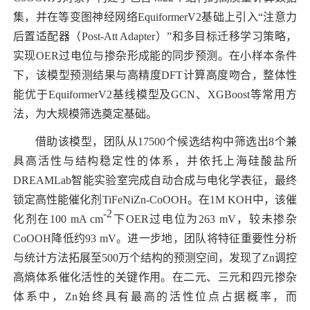
集，并在等变图神经网络
EquiformerV2
基础上引入“注意力
后置适配器（
Post-Att Adapter
）”和多目标迁移学习策略，
实现
OER
过电位与掺杂形成能的同步预测。在小样本条件
下，该模型预测结果与高精度
DFT
计算高度吻合，整体性
能优于
EquiformerV2
基线模型及
GCN
、
XGBoost
等常用方
法，为大规模筛选奠定基础。
借助该模型，团队从
17500
个候选结构中筛选出
8
个兼
具高活性与结构稳定性的体系，并依托上海硅酸盐所
DREAMLab
智能实验室完成自动合成与电化学表征，最终
锁定高性能催化剂
TiFeNiZn-CoOOH
。在
1M KOH
中，该催
-2
化剂在
100 mA cm
下
OER
过电位为
263 mV
，较未掺杂
CoOOH
降低约
93 mV
。进一步地，团队将特征重要性分析
与统计方法拓展至
500
万个结构的预测空间，发现了
Zn
调控
高熵体系催化活性的关键作用。在二元、三元和四元掺杂
体系中，
Zn
始终具有最高的活性位点占据概率，而