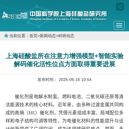
Togg
navi
当前位置：
首页
>
新闻动态
>
科研动态
上海硅酸盐所在注意力增强模型+智能实验
解码催化活性位点方面取得重要进展
发布时间： 2026-06-16 10:54
催化剂是电解水制氢、燃料电池、二氧化碳还原等清
洁能源技术的核心材料。近年来，由多种过渡金属共同构
成的高熵（
HE
）催化剂，凭借元素组成丰富、局域配位多
样和电子结构可调等特性，为电催化材料的性能提升与设
计创新提供了广阔空间，成为该领域研究热点。然而，多