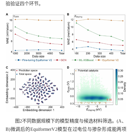
验验证四个环节。
图
2
不同数据规模下的模型精度与候选材料筛选。
(A
、
B)
微调后的
EquiformerV2
模型在过电位与掺杂形成能两项