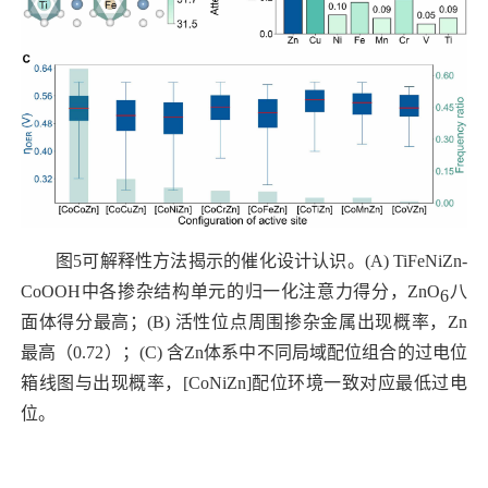
图
5
可解释性方法揭示的催化设计认识。
(A) TiFeNiZn-
CoOOH
中各掺杂结构单元的归一化注意力得分，
ZnO
八
6
面体得分最高；
(B)
活性位点周围掺杂金属出现概率，
Zn
最高（
0.72
）；
(C)
含
Zn
体系中不同局域配位组合的过电位
箱线图与出现概率，
[CoNiZn]
配位环境一致对应最低过电
位。