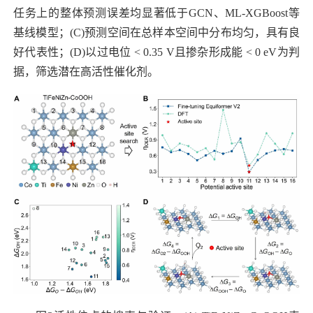
任务上的整体预测误差均显著低于
GCN
、
ML-XGBoost
等
基线模型；
(C)
预测空间在总样本空间中分布均匀，具有良
好代表性；
(D)
以过电位
< 0.35 V
且掺杂形成能
< 0 eV
为判
据，筛选潜在高活性催化剂。