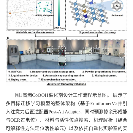
图1高熵
CoOOH
催化剂设计工作流程示意图。
展示了
多目标迁移学习模型的整体架构（基于
EquiformerV2
并引
入注意力后置适配器
Post-Att Adapter
，同时预测掺杂形成能
与
OER
过电位）、材料与活性位点搜索、机理解析（结合
可解释性方法定位活性单元）以及依托自动化实验室的实