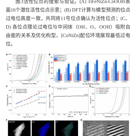
图
3
活性位点的搜索与验证。
(A) TiFeNiZn-CoOOH
表
面
16
个潜在活性位点示意；
(B) DFT
计算与模型预测的位点
过电位高度一致，共同将
11
号位点确认为活性位点；
(C
、
D)
各位点理论过电位与中间体（
OH
、
O
、
OOH
）吸附自
由能的关系及优化构型，
[CoNiZn]
配位环境展现最低过电
位。