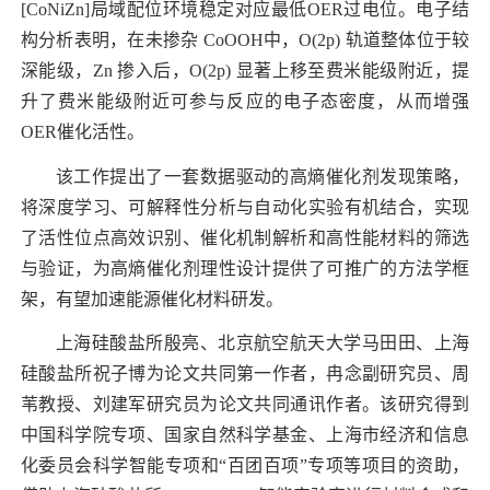
[CoNiZn]
局域配位环境稳定对应最低
OER
过电位。电子结
构分析表明，在未掺杂
CoOOH
中，
O(2p)
轨道整体位于较
深能级，
Zn
掺入后，
O(2p)
显著上移至费米能级附近，提
升了费米能级附近可参与反应的电子态密度，从而增强
OER
催化活性。
该工作提出了一套数据驱动的高熵催化剂发现策略，
将深度学习、可解释性分析与自动化实验有机结合，实现
了活性位点高效识别、催化机制解析和高性能材料的筛选
与验证，为高熵催化剂理性设计提供了可推广的方法学框
架，有望加速能源催化材料研发。
上海硅酸盐所殷亮
、北京航空航天大学马田田、上海
硅酸盐所祝子博为论文共同第一作者，冉念副研究员、周
苇教授、刘建军研究员为论文共同通讯作者。该研究得到
中国科学院专项、国家自然科学基金、上海市经济和信息
化委员会科学智能专项和“百团百项”专项等项目的资助，