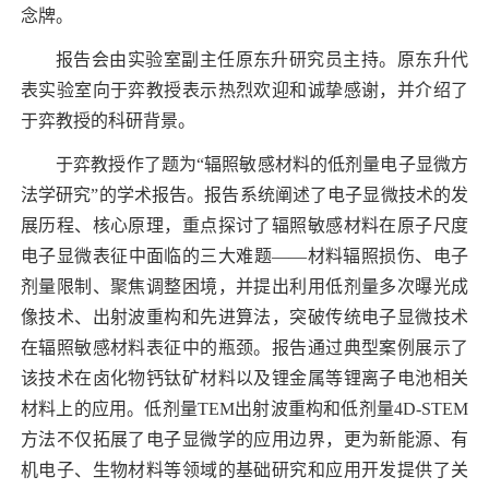
念牌。
报告会由实验室副主任原东升研究员主持。原东升代
表实验室向于弈教授表示热烈欢迎和诚挚感谢，并介绍了
于弈教授的科研背景。
于弈教授作了题为“辐照敏感材料的低剂量电子显微方
法学研究”的学术报告。报告系统阐述了电子显微技术的发
展历程、核心原理，重点探讨了辐照敏感材料在原子尺度
电子显微表征中面临的三大难题——材料辐照损伤、电子
剂量限制、聚焦调整困境，并提出利用低剂量多次曝光成
像技术、出射波重构和先进算法，突破传统电子显微技术
在辐照敏感材料表征中的瓶颈。报告通过典型案例展示了
该技术在卤化物钙钛矿材料以及锂金属等锂离子电池相关
材料上的应用。低剂量
TEM
出射波重构和低剂量
4D-STEM
方法不仅拓展了电子显微学的应用边界，更为新能源、有
机电子、生物材料等领域的基础研究和应用开发提供了关