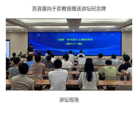
苏良碧向于弈教授赠送讲坛纪念牌
讲坛现场