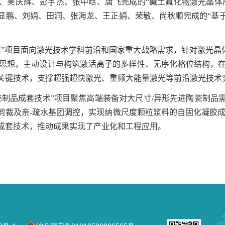
、吴庆辉、彭宇杰、张中晗、唐飞完成的“碱土氟化物激光晶体
显鹏、刘娟、田润、张海龙、王正娟、荣敏、尚秋顺完成的“基
”项目面向激光技术学科前沿和国家重大战略需求，针对激光晶体
思想，主动设计与构筑激活离子的多样性、无序化格位结构，
关键技术，支撑超强超快激光、重频大能量激光等前沿激光技术
制品成套技术”项目聚焦高端装备对大尺寸
/
异形先进陶瓷制品
剪裁及亲
-
疏水基团调控，实现纳微尺度颗粒浆料的自固化凝胶
成套技术，推动成果实现了产业化和工程应用。