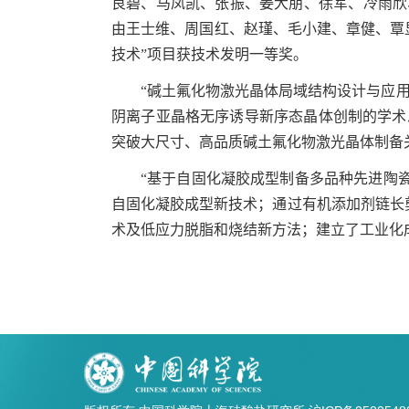
良碧、马凤凯、张振、姜大朋、徐军、冷雨欣
由王士维、周国红、赵瑾、毛小建、章健、覃
技术”项目获技术发明一等奖。
“
碱土氟化物激光晶体局域结构设计与应用
阴离子亚晶格无序诱导新序态晶体创制的学术
突破大尺寸、高品质碱土氟化物激光晶体制备
“
基于自固化凝胶成型制备多品种先进陶瓷
自固化凝胶成型新技术；通过有机添加剂链长
术及低应力脱脂和烧结新方法；建立了工业化