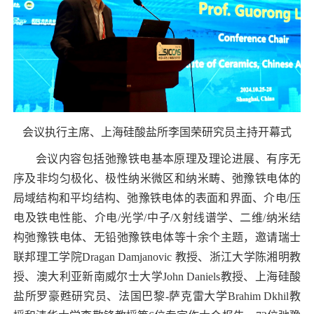
会议执行主席、上海硅酸盐所李国荣研究员主持开幕式
会议内容包括弛豫铁电基本原理及理论进展、有序无
序及非均匀极化、极性纳米微区和纳米畴、弛豫铁电体的
局域结构和平均结构、弛豫铁电体的表面和界面、介电
/
压
电及铁电性能、介电
/
光学
/
中子
/X
射线谱学、二维
/
纳米结
构弛豫铁电体、无铅弛豫铁电体等十余个主题，邀请瑞士
联邦理工学院
Dragan Damjanovic
教授、浙江大学陈湘明教
授、澳大利亚新南威尔士大学
John Daniels
教授、上海硅酸
盐所罗豪甦研究员、法国巴黎
-
萨克雷大学
Brahim Dkhil
教