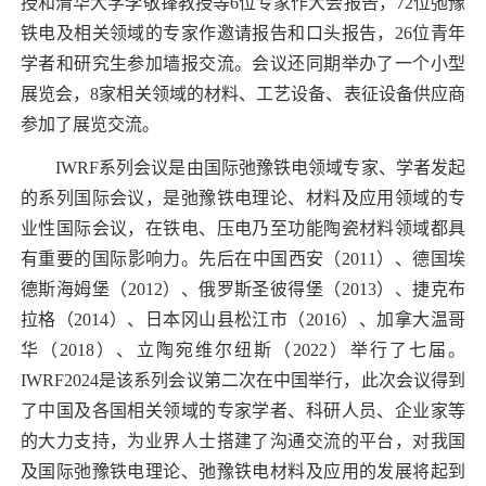
授和清华大学李敬锋教授等
6
位专家作大会报告，
72
位弛豫
铁电及相关领域的专家作邀请报告和口头报告，
26
位青年
学者和研究生参加墙报交流。会议还同期举办了一个小型
展览会，
8
家相关领域的材料、工艺设备、表征设备供应商
参加了展览交流。
IWRF
系列会议是由国际弛豫铁电领域专家、学者发起
的系列国际会议，是弛豫铁电理论、材料及应用领域的专
业性国际会议，在铁电、压电乃至功能陶瓷材料领域都具
有重要的国际影响力。先后在中国西安（
2011
）、德国埃
德斯海姆堡（
2012
）、俄罗斯圣彼得堡（
2013
）、捷克布
拉格（
2014
）、日本冈山县松江市（
2016
）、加拿大温哥
华（
2018
）、立陶宛维尔纽斯（
2022
）举行了七届。
IWRF2024
是该系列会议第二次在中国举行，此次会议得到
了中国及各国相关领域的专家学者、科研人员、企业家等
的大力支持，为业界人士搭建了沟通交流的平台，对我国
及国际弛豫铁电理论、弛豫铁电材料及应用的发展将起到