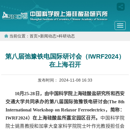
Togg
navi
当前位置：
首页
>
新闻动态
>
科研动态
第八届弛豫铁电国际研讨会（IWRF2024）
在上海召开
发布时间： 2024-11-08 16:33
10
月
25-28
日，由中国科学院上海硅酸盐研究所和西安
交通大学共同承办的第八届国际弛豫铁电研讨会
(The 8th
International Workshop on Relaxor Ferroelectrics
，简称：
IWRF2024
）在上海硅酸盐所嘉定园区召开。
中国科学院
院士姚熹教授和加拿大皇家科学院院士叶作光教授担任会