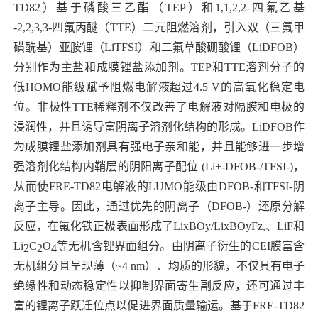
TD82
）基于磷酸三乙酯（
TEP
）和
1,1,2,2-
四氟乙基
-2,2,3,3-
四氟丙醚（
TTE
）二元阻燃溶剂，引入双（三氟甲
磺酰基）亚胺锂（
LiTFSI
）和二氟草酸硼酸锂（
LiDFOB
）
分别作为主盐和成膜锂盐添加剂。
TEP
和
TTE
溶剂分子的
低
HOMO
能级赋予阻燃电解液超过
4.5 V
的高氧化稳定电
位。非极性
TTE
稀释剂不仅改善了电解液对隔膜和电极的
浸润性，并且诱导富阴离子溶剂化结构的形成。
LiDFOB
作
为成膜锂盐添加剂具有强电子亲和能，并且能够进一步增
强溶剂化结构内鞘层的阴阳离子配位
(Li
+
-DFOB
-
/TFSI
-
)
，
从而使
FRE-TD82
电解液的
LUMO
能级由
DFOB
-
和
TFSI
-
阴
离子主导。因此，通过优先的阴离子（
DFOB
-
）还原分解
反应，在氟化铁正极表面形成了
Li
x
BO
y
/Li
x
BO
y
F
z
,
、
LiF
和
Li
C
O
等无机含锂界面组分
。由阴离子衍生的
CEI
膜富含
2
2
4
无机组分且呈现薄（
~4 nm
）、均质的形貌，不仅具有电子
绝缘性和动态稳定性以抑制界面寄生副反应，还可通过丰
富的锂离子跃迁位点以促进界面质量输运。基于
FRE-TD82