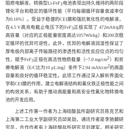
阻燃电解液，转换型
Li-FeF
电池表现出持久维持的两阶段
3
锂化平台和稳定的循环性能（平均每圈循环容量衰减率仅
为
0.16%
）。受益于稳健的
CEI
膜和强抗氧化性的电解液，
在
4.5 V
高充电截止电压下的
FeF
正极实现了
472
mAh/g
的
3
高容量（对应的正极能量密度高达
1057
Wh/kg
）和
200
次稳
定循环的优异可逆性。此外，优异的电解液润湿性保证了
厚电极内部离子传输路径的渗透性和活性反应位点的均匀
2
性，赋予
FeF
正极在高活性物质载量（
~7.0 mg/cm
）和贫
3
2
瘠电解液（
E/C
比为
10 μL/mg
）条件下
2.94 mAh/cm
的高面
容量和良好的循环稳定性。此项工作通过深入解析界面化
学和
CEI
膜的作用，建立电解液结构和氟化铁正极性能之间
的构效关系，有助于推动高能量和高安全性氟化物转换电
池的开发应用。
上述工作第一作者为上海硅酸盐所副研究员陈克艺和
上海第二工业大学副研究员邱吴劼，通讯作者是李驰麟研
究员，合作作者有上海硅酸盐所研究员刘建军，相关研究