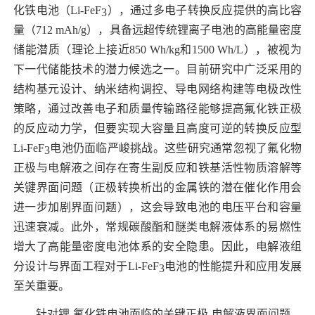
化铁电池（
Li-FeF
），通过多电子转换反应提供的高比容
3
量（
712 mAh/g
），具备远超传统锂离子电池的高能量密度
储能潜质（理论上接近
850 Wh/kg
和
1500 Wh/L
），被视为
下一代储能技术的潜力候选之一。目前研究中广泛采用的
结构基元设计、纳米结构调控、导电网络构建等电极改性
策略，通过改善电子和质量传输路径能够提高氟化铁正极
的反应动力学，但要实现大容量且高度可逆的转换反应型
Li-FeF
电池仍面临严峻挑战。这些研究通常忽视了氟化物
3
正极与电解液之间存在寄生副反应和铁基活性物质溶解等
关键界面问题（正极转换析出的金属铁的潜在催化作用会
进一步加剧界面问题），这会导致电池的电压平台和容量
迅速衰减。此外，常规碳酸酯和醚类电解液体系的易燃性
增大了高能量密度电池体系的安全隐患。因此，电解液组
分设计与界面工程对于
Li-FeF
电池的性能提升和应用发展
3
至关重要。
针对锂
-
氟化铁电池面临的关键正极
-
电解液界面问题，