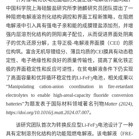
中国科学院上海硅酸盐研究所李驰麟研究员团队提出了一
种阻燃电解液溶剂化结构调控和界面工程新策略，在阻燃
电解液中引入具有强电子亲和能的成膜锂盐添加剂，并增
强内层溶剂化结构的阴阳离子配位，从而促进界面处阴离
子的优先还原分解，主导正极
-
电解液界面膜（
CEI
）的原
位构筑。富含无机导锂组分、薄且均质的
CEI
膜具有动态稳
定性、电子绝缘性和良好的质量传输性，提高了氟化铁正
极的界面稳定性和反应可逆性，在贫电解液条件下仍实现
了高面容量和优异循环稳定性的
Li-FeF
电池，相关成果以
3
“
Manipulating cation-anion coordination in fire-retardant
electrolytes to enable high-areal-capacity fluoride conversion
batteries”
为题发表于国际材料领域著名刊物
Matter
(2024),
https://doi.org/10.1016/j.matt.2024.07.007
。
该研究团队首次为转换反应型
Li-FeF
电池设计了一种
3
具有定制溶剂化结构的功能阻燃电解液。该电解液（
FRE-